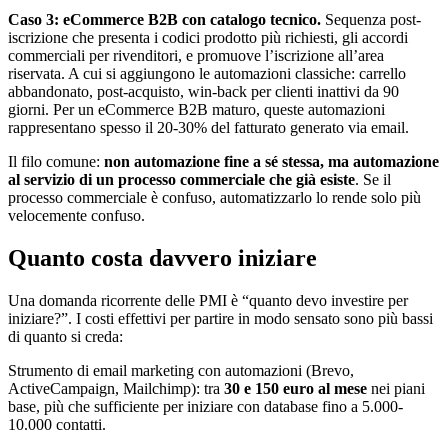
Caso 3: eCommerce B2B con catalogo tecnico.
Sequenza post-
iscrizione che presenta i codici prodotto più richiesti, gli accordi
commerciali per rivenditori, e promuove l’iscrizione all’area
riservata. A cui si aggiungono le automazioni classiche: carrello
abbandonato, post-acquisto, win-back per clienti inattivi da 90
giorni. Per un eCommerce B2B maturo, queste automazioni
rappresentano spesso il 20-30% del fatturato generato via email.
Il filo comune:
non automazione fine a sé stessa, ma automazione
al servizio di un processo commerciale che già esiste
. Se il
processo commerciale è confuso, automatizzarlo lo rende solo più
velocemente confuso.
Quanto costa davvero iniziare
Una domanda ricorrente delle PMI è “quanto devo investire per
iniziare?”. I costi effettivi per partire in modo sensato sono più bassi
di quanto si creda:
Strumento di email marketing con automazioni (Brevo,
ActiveCampaign, Mailchimp): tra
30 e 150 euro al mese
nei piani
base, più che sufficiente per iniziare con database fino a 5.000-
10.000 contatti.