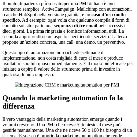
Il punto di partenza più sensato per una PMI italiana è uno
strumento semplice,
ActiveCampaign
,
Mailchimp
con automazioni,
o anche HubSpot nella versione gratuita, e un
caso d’uso molto
specifico
. Ad esempio: ogni volta che qualcuno compila il form di
contatto sul sito, parte una
sequenza di tre email
nei successivi
dieci giorni. La prima ringrazia e fornisce informazioni utili. La
seconda approfondisce un aspetto specifico del servizio. La terza
propone un’azione concreta, una call, una demo, un preventivo.
Questo tipo di automazione non richiede settimane di
implementazione, non costa migliaia di euro al mese e produce
risultati misurabili quasi immediatamente. È il modo più efficace per
iniziare a capire il valore dello strumento prima di investire in
qualcosa di più complesso.
Quando la marketing automation fa la
differenza
Il vero vantaggio della marketing automation emerge quando i
volumi crescono. Una PMI che riceve 5 richieste al mese può
gestirle manualmente. Una che ne riceve 50 o 100 ha bisogno di un
sistema. E spesso è proprio la marketing automation che rende