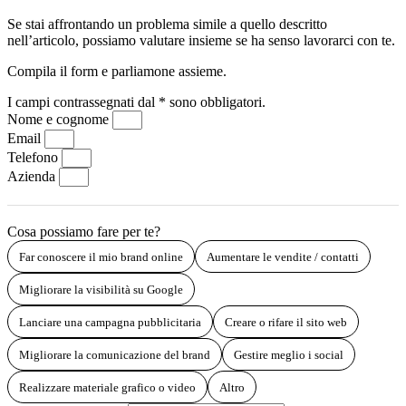
Se stai affrontando un problema simile a quello descritto
nell’articolo, possiamo valutare insieme se ha senso lavorarci con te.
Compila il form e parliamone assieme.
I campi contrassegnati dal * sono obbligatori.
Nome e cognome
Email
Telefono
Azienda
Cosa possiamo fare per te?
Far conoscere il mio brand online
Aumentare le vendite / contatti
Migliorare la visibilità su Google
Lanciare una campagna pubblicitaria
Creare o rifare il sito web
Migliorare la comunicazione del brand
Gestire meglio i social
Realizzare materiale grafico o video
Altro