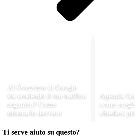
AI Overview di Google
sta erodendo il tuo traffico
Agenzia Goo
organico? Come
come sceglie
misurarlo davvero
chiedere pri
Ti serve aiuto su questo?​