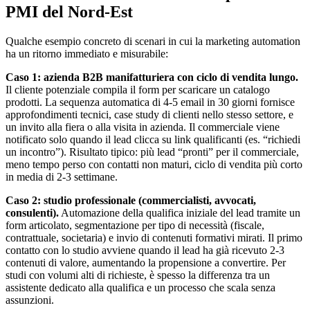
PMI del Nord-Est
Qualche esempio concreto di scenari in cui la marketing automation
ha un ritorno immediato e misurabile:
Caso 1: azienda B2B manifatturiera con ciclo di vendita lungo.
Il cliente potenziale compila il form per scaricare un catalogo
prodotti. La sequenza automatica di 4-5 email in 30 giorni fornisce
approfondimenti tecnici, case study di clienti nello stesso settore, e
un invito alla fiera o alla visita in azienda. Il commerciale viene
notificato solo quando il lead clicca su link qualificanti (es. “richiedi
un incontro”). Risultato tipico: più lead “pronti” per il commerciale,
meno tempo perso con contatti non maturi, ciclo di vendita più corto
in media di 2-3 settimane.
Caso 2: studio professionale (commercialisti, avvocati,
consulenti).
Automazione della qualifica iniziale del lead tramite un
form articolato, segmentazione per tipo di necessità (fiscale,
contrattuale, societaria) e invio di contenuti formativi mirati. Il primo
contatto con lo studio avviene quando il lead ha già ricevuto 2-3
contenuti di valore, aumentando la propensione a convertire. Per
studi con volumi alti di richieste, è spesso la differenza tra un
assistente dedicato alla qualifica e un processo che scala senza
assunzioni.