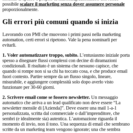
possibile
scalare il marketing senza dover assumere personale
proporzionalmente.
Gli errori più comuni quando si inizia
Lavorando con PMI che muovono i primi passi nella marketing
automation, certi errori si ripetono. Vale la pena nominarli per
evitarli.
1. Voler automatizzare troppo, subito.
L’entusiasmo iniziale porta
spesso a disegnare flussi complessi con decine di diramazioni
condizionali. Il risultato è un sistema che nessuno capisce, che
quando si rompe non si sa chi ha toccato cosa, e che produce email
fuori contesto. Partire sempre da
un
flusso singolo, lineare,
misurabile, e aggiungere complessità solo dopo averlo visto
funzionare per 30-60 giorni.
2. Scrivere email come se fossero newsletter.
Un messaggio
automatico che arriva a un lead qualificato non deve essere “La
newsletter mensile di [Azienda]”. Deve essere una mail 1-a-1
personalizzata, scritta dal commerciale o dall’imprenditore, che
sembri (e idealmente sia) autentica. L’automazione riguarda il
momento di invio, non il tono. Una sequenza di email che sembrano
scritte da un marketing team vengono ignorate; una che sembra