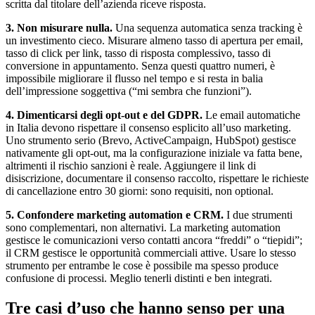
scritta dal titolare dell’azienda riceve risposta.
3. Non misurare nulla.
Una sequenza automatica senza tracking è
un investimento cieco. Misurare almeno tasso di apertura per email,
tasso di click per link, tasso di risposta complessivo, tasso di
conversione in appuntamento. Senza questi quattro numeri, è
impossibile migliorare il flusso nel tempo e si resta in balia
dell’impressione soggettiva (“mi sembra che funzioni”).
4. Dimenticarsi degli opt-out e del GDPR.
Le email automatiche
in Italia devono rispettare il consenso esplicito all’uso marketing.
Uno strumento serio (Brevo, ActiveCampaign, HubSpot) gestisce
nativamente gli opt-out, ma la configurazione iniziale va fatta bene,
altrimenti il rischio sanzioni è reale. Aggiungere il link di
disiscrizione, documentare il consenso raccolto, rispettare le richieste
di cancellazione entro 30 giorni: sono requisiti, non optional.
5. Confondere marketing automation e CRM.
I due strumenti
sono complementari, non alternativi. La marketing automation
gestisce le comunicazioni verso contatti ancora “freddi” o “tiepidi”;
il CRM gestisce le opportunità commerciali attive. Usare lo stesso
strumento per entrambe le cose è possibile ma spesso produce
confusione di processi. Meglio tenerli distinti e ben integrati.
Tre casi d’uso che hanno senso per una